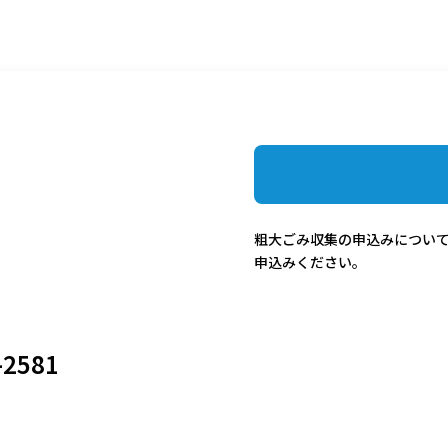
粗大ごみ収集の申込みについ
申込みください。
-2581