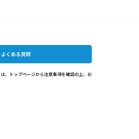
よくある質問
ては、トップページから注意事項を確認の上、お